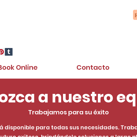
speria, CA 92345.
Tel: (442) 267-4350
Cell: (760) 261-4230
R
 Tax and Insurance Services
 vida más fácil ... y además Hablamos
Book Online
Contacto
ozca a nuestro eq
Trabajamos para su éxito
á disponible para todas sus necesidades. Tra
uturo exitoso, brindándole soluciones a largo 