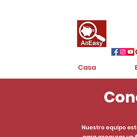
16727 Bear Valley Rd. Ste 250, He
Alleasy
Hacemos tu
Español
Casa
Con
Nuestro equipo est
para asegurar un f