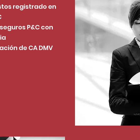
tos registrado en
C
 seguros P&C con
ia
bación de CA DMV